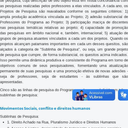
de pesquisa, cuja descrição de seu objeto está em nítida concordância com
as pesquisas realizadas pelos professores a elas vinculados. A cada ano, os
Projetos de Pesquisa são reavaliados conforme os seguintes critérios: 1)
ampla produção acadêmica vinculada ao Projeto; 2) adesão substancial de
Professores do Programa ao Projeto; 3) participação maciça de discentes
nas pesquisas temáticas relativas ao projeto; 4) capacidade de promoção
das pesquisas em âmbito nacional e, também, internacional; 5) atuação de
grupos de pesquisa atuantes vinculados a cada um dos projetos. Quando os
projetos alcançam patamares importantes em cada um desses quesitos, são
alçados à categoria de "Sublinha de Pesquisa", ou seja, um grande projeto
de pesquisa que cumpre, de forma substancial, os quesitos acima indicados.
Isso permite uma dinâmica produtiva e consistente do Programa em torno de
objetivos comuns de seus pesquisadores, fomentando uma atualização
permanente de suas pesquisas e uma promoção efetiva de novas adesões -
seja de professores, seja de estudantes - às sublinhas que são
apresentadas.
Cinco são as linhas de pesquisa do Programa, cada uma subdivida em três
sublinhas de pesquisa:
Movimentos Sociais, conflito e direitos humanos
Sublinhas de Pesquisa:
1. Direito Achado na Rua, Pluralismo Jurídico e Direitos Humanos