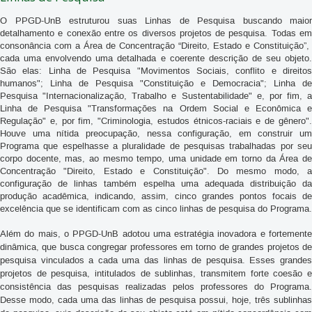
O PPGD-UnB estruturou suas Linhas de Pesquisa buscando maior
detalhamento e conexão entre os diversos projetos de pesquisa. Todas em
consonância com a Área de Concentração “Direito, Estado e Constituição”,
cada uma envolvendo uma detalhada e coerente descrição de seu objeto.
São elas: Linha de Pesquisa "Movimentos Sociais, conflito e direitos
humanos"; Linha de Pesquisa "Constituição e Democracia"; Linha de
Pesquisa "Internacionalização, Trabalho e Sustentabilidade" e, por fim, a
Linha de Pesquisa "Transformações na Ordem Social e Econômica e
Regulação" e, por fim, "Criminologia, estudos étnicos-raciais e de gênero".
Houve uma nítida preocupação, nessa configuração, em construir um
Programa que espelhasse a pluralidade de pesquisas trabalhadas por seu
corpo docente, mas, ao mesmo tempo, uma unidade em torno da Área de
Concentração "Direito, Estado e Constituição". Do mesmo modo, a
configuração de linhas também espelha uma adequada distribuição da
produção acadêmica, indicando, assim, cinco grandes pontos focais de
excelência que se identificam com as cinco linhas de pesquisa do Programa.
Além do mais, o PPGD-UnB adotou uma estratégia inovadora e fortemente
dinâmica, que busca congregar professores em torno de grandes projetos de
pesquisa vinculados a cada uma das linhas de pesquisa. Esses grandes
projetos de pesquisa, intitulados de sublinhas, transmitem forte coesão e
consistência das pesquisas realizadas pelos professores do Programa.
Desse modo, cada uma das linhas de pesquisa possui, hoje, três sublinhas